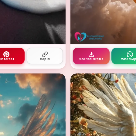
s con terrazza e colazione italiana
le ali del sorriso buon
interest
Copia
Scarica Gratis
WhatsA