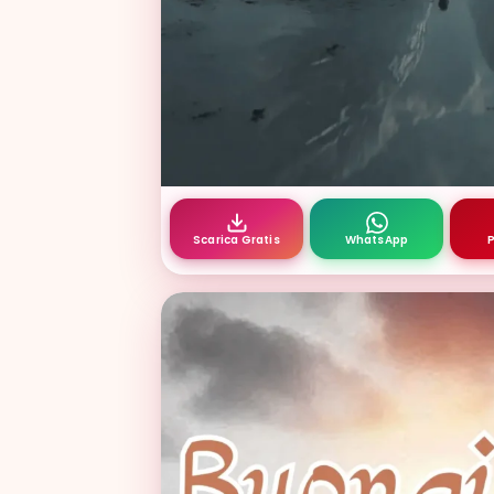
ali del sorriso buongiorno whats
Scarica Gratis
WhatsApp
P