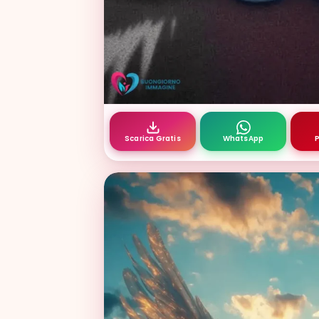
le ali del sorriso buongiorno grati
Scarica Gratis
WhatsApp
P