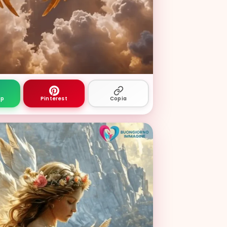
giorno nuove con montagne e nebbia leggera
pp
Pinterest
Copia