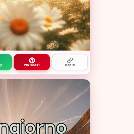
rno luminose con gatto assonnato e cuscini
pp
Pinterest
Copia