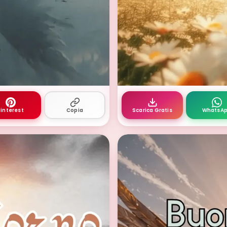
app con tazza cappuccino e croissant
ali del sorriso buongio
interest
Copia
Scarica Gratis
WhatsA