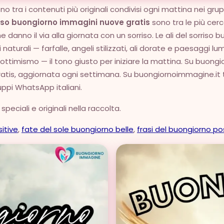
o tra i contenuti più originali condivisi ogni mattina nei grup
rriso buongiorno immagini nuove gratis
sono tra le più ce
 danno il via alla giornata con un sorriso. Le ali del sorriso
i naturali — farfalle, angeli stilizzati, ali dorate e paesaggi 
timismo — il tono giusto per iniziare la mattina. Su buongio
ratis, aggiornata ogni settimana. Su buongiornoimmagine.it tro
uppi WhatsApp italiani.
eciali e originali nella raccolta.
itive
,
fate del sole buongiorno belle
,
frasi del buongiorno po