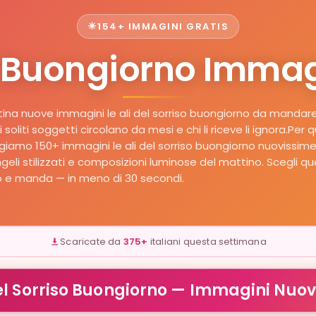
154+ IMMAGINI GRATIS
so Buongiorno Imma
ina nuove immagini le ali del sorriso buongiorno da manda
soliti soggetti circolano da mesi e chi li riceve li ignora.Per
amo 150+ immagini le ali del sorriso buongiorno nuovissime e
ngeli stilizzati e composizioni luminose del mattino. Scegli qu
p e manda — in meno di 30 secondi.
Scaricate da
375+
italiani questa settimana
del Sorriso Buongiorno — Immagini Nuov