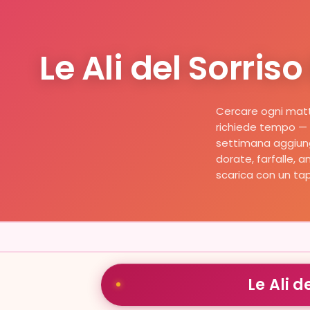
Le Ali del Sorri
Cercare ogni matt
richiede tempo — i 
settimana aggiungi
dorate, farfalle, a
scarica con un ta
Le Ali 