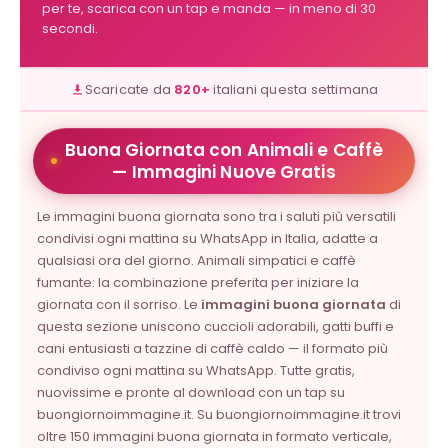
per te, scarica con un tap e manda — in meno di 30
secondi.
Scaricate da
820+
italiani questa settimana
Buona Giornata con Animali e Caffè
— Immagini Nuove Gratis
Le immagini buona giornata sono tra i saluti più versatili
condivisi ogni mattina su WhatsApp in Italia, adatte a
qualsiasi ora del giorno. Animali simpatici e caffè
fumante: la combinazione preferita per iniziare la
giornata con il sorriso. Le
immagini buona giornata
di
questa sezione uniscono cuccioli adorabili, gatti buffi e
cani entusiasti a tazzine di caffè caldo — il formato più
condiviso ogni mattina su WhatsApp. Tutte gratis,
nuovissime e pronte al download con un tap su
buongiornoimmagine.it. Su buongiornoimmagine.it trovi
oltre 150 immagini buona giornata in formato verticale,