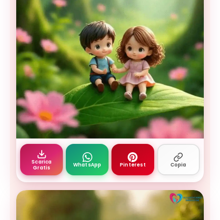
immagine buongiorno amore mio 1 — romantica
Scarica
WhatsApp
Pinterest
Copia
Gratis