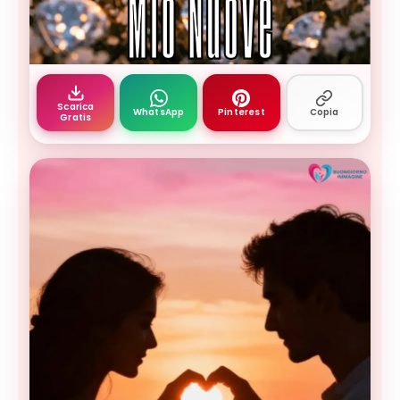
Buongiorno amore mio — immagine buona mattin
Scarica
WhatsApp
Pinterest
Copia
Gratis