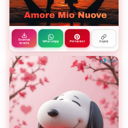
buongiorno amore mio nuova 8
Scarica
WhatsApp
Pinterest
Copia
Gratis