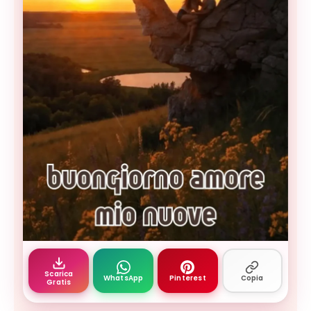
buongiorno amore tenero 15 — buongiornoimmagin
Scarica
WhatsApp
Pinterest
Copia
Gratis