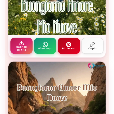
buongiorno amore mio nuova 18 — buongiornoimm
Scarica
WhatsApp
Pinterest
Copia
Gratis