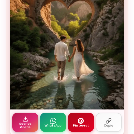
immagine mattina amore whatsapp 19 — buongior
Scarica
WhatsApp
Pinterest
Copia
Gratis