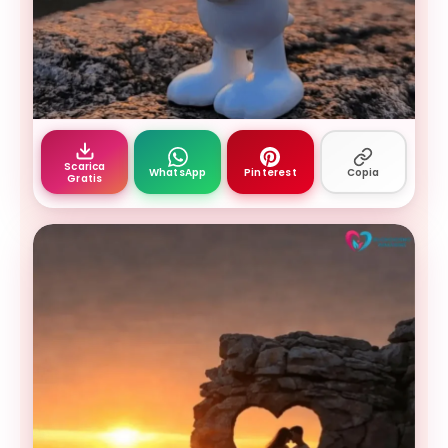
immagine buona mattina amore mio 14 — buongio
Scarica
WhatsApp
Pinterest
Copia
Gratis