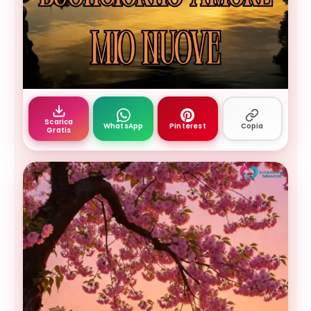
immagine buongiorno amore mio cuore 16 — buon
Scarica
WhatsApp
Pinterest
Copia
Gratis