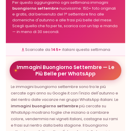
Per questo aggiungiamo ogni settimana immagini
buongiorno settembre
nuovissime: 150+ foto originali
e gratis, dal benvenuto del 1° settembre fino alle
domeniche d'autunno e alle frasi più belle del mese.
Scegli quella che fa per te, scarica con un tap e manda
— in meno di 30 secondi.
Scaricate da
145+
italiani questa settimana
Immagini Buongiorno Settembre — Le
Più Belle per WhatsApp
Le immagini buongiorno settembre sono tra le più
cercate ogni anno su Google.it con l'inizio dell'autunno e
del rientro dalle vacanze nei gruppi WhatsApp italiani. Le
immagini buongiorno settembre
più cercate su
WhatsApp mostrano foglie che iniziano a cambiare
colore, vendemmia nei vigneti italiani, castagne sui rami
e frasi sul rientro dalla bella stagione. Il buongiorno