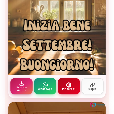
cucina rustica soleggiata con finestra aperta su 
Scarica
WhatsApp
Pinterest
Copia
Gratis