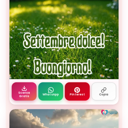
prato verde soleggiato con margherite e bokeh al
Scarica
WhatsApp
Pinterest
Copia
Gratis