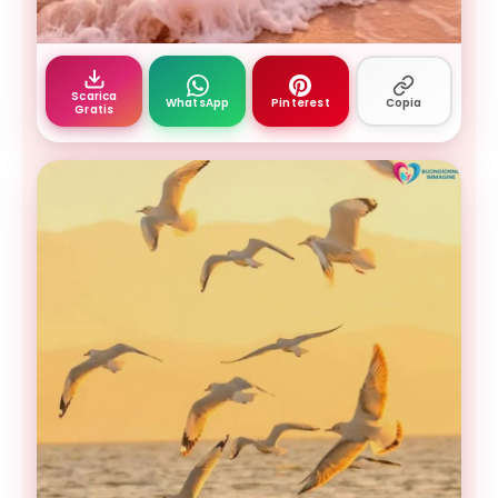
Buongiorno settembre — immagini settembre gratis
Scarica
WhatsApp
Pinterest
Copia
Gratis