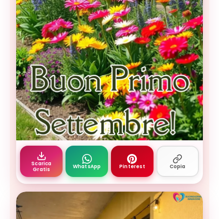
giardino colorato pieno di fiori con recinzione b
Scarica
WhatsApp
Pinterest
Copia
Gratis