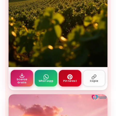
Buongiorno settembre — vigneti dorati al tramont
Scarica
WhatsApp
Pinterest
Copia
Gratis