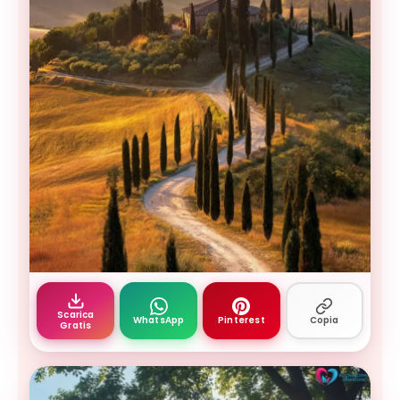
paesaggio toscano con cipressi colline dorate e 
Scarica
WhatsApp
Pinterest
Copia
Gratis