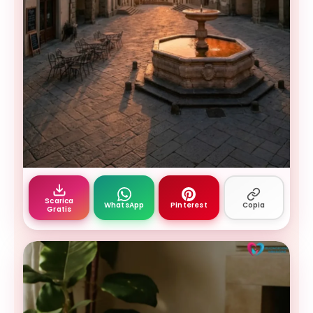
Buongiorno settembre — piazza italiana al tramon
Scarica
WhatsApp
Pinterest
Copia
Gratis