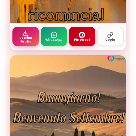
buongiorno 1 settembre - corridoio scolastico il
Scarica
WhatsApp
Pinterest
Copia
Gratis