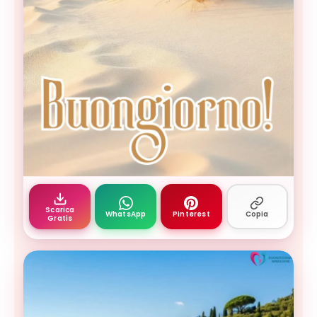
Buongiorno settembre — dune di sabbia bianca co
Scarica
WhatsApp
Pinterest
Copia
Gratis