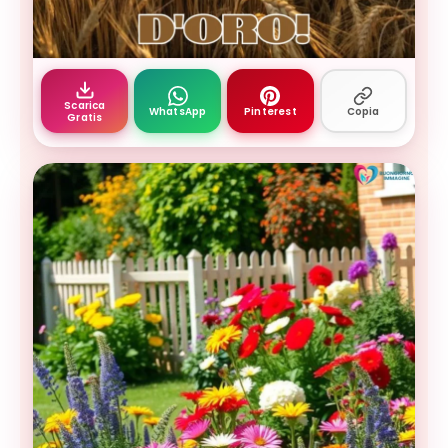
buon settembre - campo di grano dorato sotto cie
Scarica
WhatsApp
Pinterest
Copia
Gratis