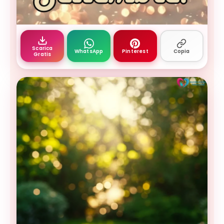
buongiorno settembre - spiaggia soleggiata con ri
Scarica
WhatsApp
Pinterest
Copia
Gratis