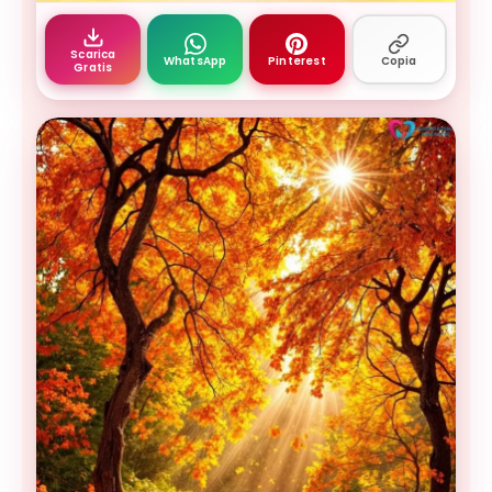
buongiorno settembre - cielo arancione dorato c
Scarica
WhatsApp
Pinterest
Copia
Gratis