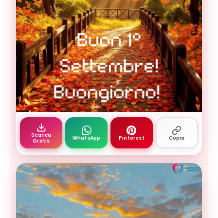
Buongiorno settembre — ponte autunnale soleggiat
Scarica
WhatsApp
Pinterest
Copia
Gratis