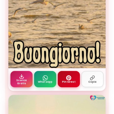
Buongiorno settembre — gabbiani bianchi in volo 
Scarica
WhatsApp
Pinterest
Copia
Gratis