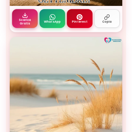
immagini buongiorno settembre - tavolino legno c
Scarica
WhatsApp
Pinterest
Copia
Gratis